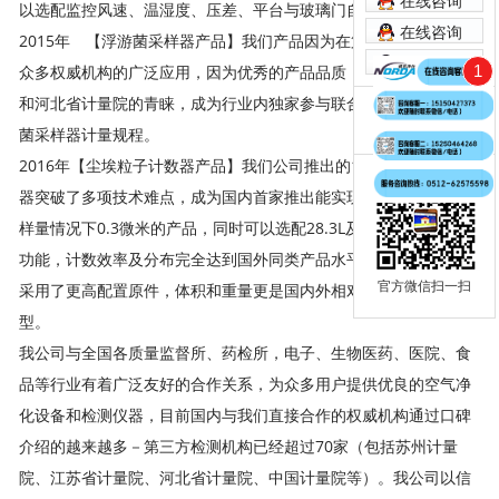
在线咨询
以选配监控风速、温湿度、压差、平台与玻璃门自动升降
在线咨询
2015年 【浮游菌采样器产品】我们产品因为在第三方检测机构和
在线咨询
众多权威机构的广泛应用，因为优秀的产品品质，得到中国计量院
1
和河北省计量院的青睐，成为行业内独家参与联合起草了新版浮游
咨询电话：
0512-62575598
菌采样器计量规程。
2016年【尘埃粒子计数器产品】我们公司推出的100L尘埃粒子计数
器突破了多项技术难点，成为国内首家推出能实现在100L高气流采
样量情况下0.3微米的产品，同时可以选配28.3L及100L双流量切换
功能，计数效率及分布完全达到国外同类产品水平，因为核心部件
官方微信扫一扫
采用了更高配置原件，体积和重量更是国内外相对较小的便携机
型。
我公司与全国各质量监督所、药检所，电子、生物医药、医院、食
品等行业有着广泛友好的合作关系，为众多用户提供优良的空气净
化设备和检测仪器，目前国内与我们直接合作的权威机构通过口碑
介绍的越来越多－第三方检测机构已经超过70家（包括苏州计量
院、江苏省计量院、河北省计量院、中国计量院等）。我公司以信